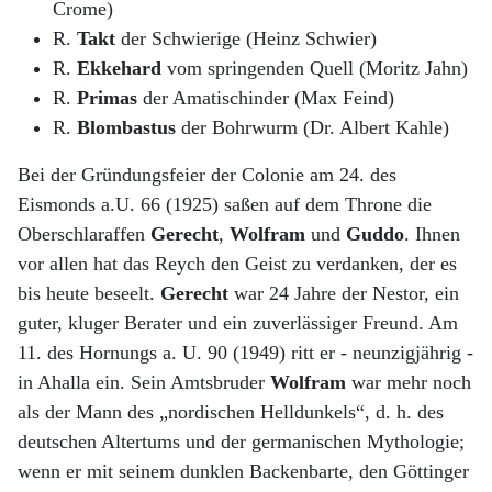
Crome)
R.
Takt
der Schwierige (Heinz Schwier)
R.
Ekkehard
vom springenden Quell (Moritz Jahn)
R.
Primas
der Amatischinder (Max Feind)
R.
Blombastus
der Bohrwurm (Dr. Albert Kahle)
Bei der Gründungsfeier der Colonie am 24. des
Eismonds a.U. 66 (1925) saßen auf dem Throne die
Oberschlaraffen
Gerecht
,
Wolfram
und
Guddo
. Ihnen
vor allen hat das Reych den Geist zu verdanken, der es
bis heute beseelt.
Gerecht
war 24 Jahre der Nestor, ein
guter, kluger Berater und ein zuverlässiger Freund. Am
11. des Hornungs a. U. 90 (1949) ritt er - neunzigjährig -
in Ahalla ein. Sein Amtsbruder
Wolfram
war mehr noch
als der Mann des „nordischen Helldunkels“, d. h. des
deutschen Altertums und der germanischen Mythologie;
wenn er mit seinem dunklen Backenbarte, den Göttinger