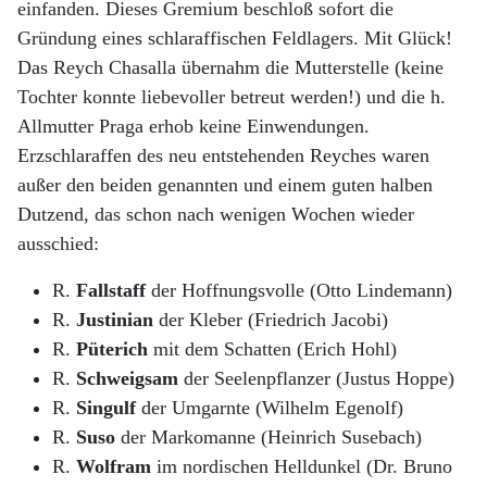
einfanden. Dieses Gremium beschloß sofort die
Gründung eines schlaraffischen Feldlagers. Mit Glück!
Das Reych Chasalla übernahm die Mutterstelle (keine
Tochter konnte liebevoller betreut werden!) und die h.
Allmutter Praga erhob keine Einwendungen.
Erzschlaraffen des neu entstehenden Reyches waren
außer den beiden genannten und einem guten halben
Dutzend, das schon nach wenigen Wochen wieder
ausschied:
R.
Fallstaff
der Hoffnungsvolle (Otto Lindemann)
R.
Justinian
der Kleber (Friedrich Jacobi)
R.
Püterich
mit dem Schatten (Erich Hohl)
R.
Schweigsam
der Seelenpflanzer (Justus Hoppe)
R.
Singulf
der Umgarnte (Wilhelm Egenolf)
R.
Suso
der Markomanne (Heinrich Susebach)
R.
Wolfram
im nordischen Helldunkel (Dr. Bruno