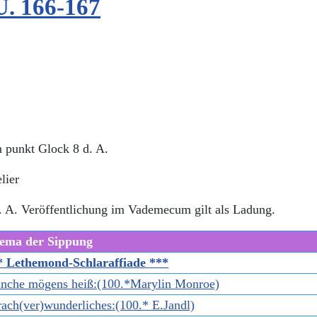
. 166-167
n punkt Glock 8 d. A.
elier
. A. Veröffentlichung im Vademecum gilt als Ladung.
ema der Sippung
* Lethemond-Schlaraffiade ***
nche mögens heiß:(100.*Marylin Monroe)
ach(ver)wunderliches:(100.* E.Jandl)