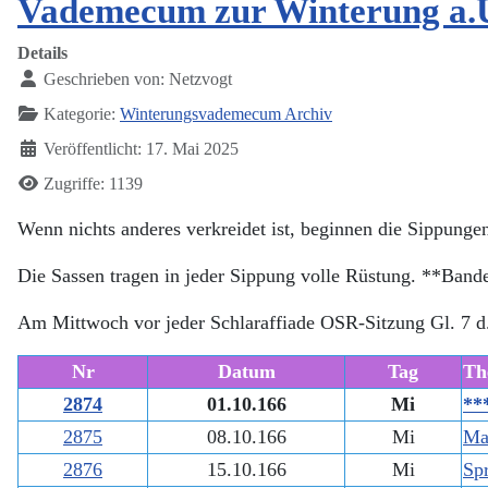
Vademecum zur Winterung a.U
Details
Geschrieben von:
Netzvogt
Kategorie:
Winterungsvademecum Archiv
Veröffentlicht: 17. Mai 2025
Zugriffe: 1139
Wenn nichts anderes verkreidet ist, beginnen die Sippunge
Die Sassen tragen in jeder Sippung volle Rüstung. **Band
Am Mittwoch vor jeder Schlaraffiade OSR-Sitzung Gl. 7 d
Nr
Datum
Tag
Th
2874
01.10.166
Mi
**
2875
08.10.166
Mi
Ma
2876
15.10.166
Mi
Spr