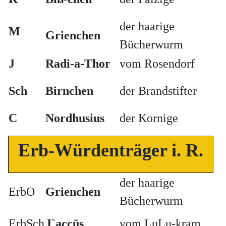
der haarige
M
Grienchen
Bücherwurm
J
Radi-a-Thor
vom Rosendorf
Sch
Birnchen
der Brandstifter
C
Nordhusius
der Kornige
Erb-Würdenträger i. R.
der haarige
ErbO
Grienchen
Bücherwurm
ErbSch
J`accüs
vom LuLu-kram