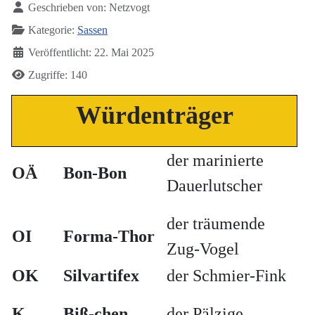
Geschrieben von:
Netzvogt
Kategorie:
Sassen
Veröffentlicht: 22. Mai 2025
Zugriffe: 140
Würdenträger
der marinierte
OÄ
Bon-Bon
Dauerlutscher
der träumende
OI
Forma-Thor
Zug-Vogel
OK
Silvartifex
der Schmier-Fink
K
Biß-chen
der Pälzige