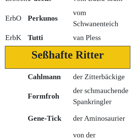
vom
ErbO
Perkunos
Schwanenteich
ErbK
Tutti
van Pless
Seßhafte Ritter
Cahlmann
der Zitterbäckige
der schmauchende
Formfroh
Spankringler
Gene-Tick
der Aminosaurier
von der