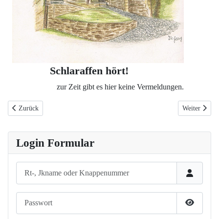
Schlaraffen hört!
zur Zeit gibt es hier keine Vermeldungen.
Vorheriger Beitrag: Info Schlaraffia®
Nächster Beit
Zurück
Weiter
Login Formular
Rt-, Jkname oder Knappenummer
Passwort
Passwort